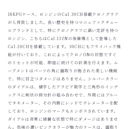
18KPGケース、ロンジンのCal.30CH搭載クロノグラフ
が入荷致しました。長い歴史を持つマニュファクチュー
ルブランドとして、特にクロノグラフに高い定評を持つ
ロンジン、こちらはCal.13ZNの後継機として登場した
Cal.30CHを搭載しています。30CHにもフライバック機
能が付いており、これによってクロノONの状態ですぐ
のリセットが可能、即座に続けての計測を行えます。ム
ーブメントはパーツの角に面取りが施された美しい機械
で、特に目立つダメージはありません。シルバーカラー
のダイアルは、植字したアラビア数字と三角形のインデ
ックスに剣状の時分針の組み合わせで、外周にはブルー
でタキメーター、その内側にレッドでテレメーターを配
しており、ロンジンのマークもエンボスされています。
ダイアルは非常に綺麗な状態で特にダメージはありませ
ん。色味の濃いピンクカラーが魅力のケースは、面取り