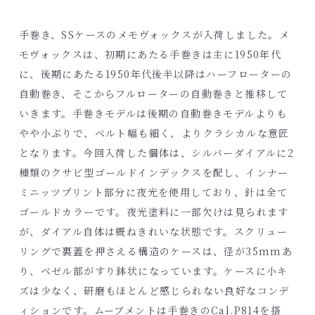
手巻き、SSケースのメモヴォックスが入荷しました。メ
モヴォックスは、初期にあたる手巻きは主に1950年代
に、後期にあたる1950年代後半以降はハーフローターの
自動巻き、そこからフルローターの自動巻きと推移して
いきます。手巻きモデルは後期の自動巻きモデルよりも
やや小ぶりで、ベルト幅も細く、よりクラシカルな意匠
となります。今回入荷した個体は、シルバーダイアルに2
種類のクサビ型ゴールドインデックスを配し、インナー
ミニッツプリント部分に夜光を使用しており、針は全て
ゴールドカラーです。夜光塗料に一部欠けは見られます
が、ダイアル自体は概ねきれいな状態です。スクリュー
リングで裏蓋を押さえる構造のケースは、径が35mmあ
り、ベゼル部がすり鉢状になっています。ケースに小キ
ズは少なく、研磨もほとんど感じられない良好なコンデ
ィションです。ムーブメントは手巻きのCal.P814を搭