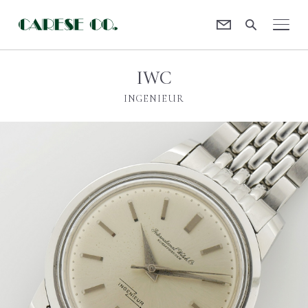
Contact
CARESE [ケアーズ]
IWC
INGENIEUR