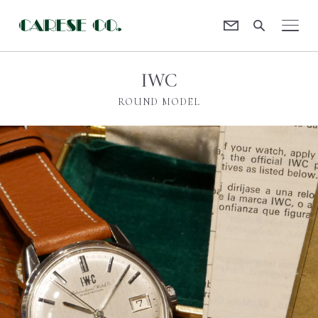
Contact
CARESE [ケアーズ]
IWC
ROUND MODEL