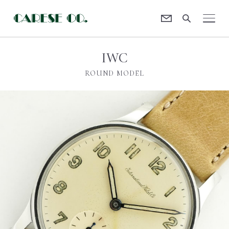
Contact
CARESE [ケアーズ]
IWC
ROUND MODEL