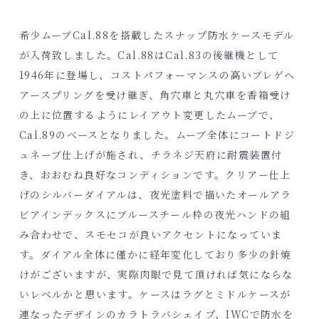
希少ムーブCal.88を搭載したスナップ防水ケースモデル
が入荷致しました。Cal.88はCal.83の後継機として
1946年に登場し、コストパフォーマンスの高いブレゲヘ
アースプリングを受け継ぎ、角穴車と丸穴車を香箱受け
の上に位置するようにレイアウト変更したムーブで、
Cal.89のベースとなりました。ムーブ全体にコートドジ
ュネーブ仕上げが施され、チラネジ天府に耐震装置付
き、おおむね良好なコンディションです。クリアー仕上
げのシルバーダイアルは、夜光塗料で描いたオールアラ
ビアインデックスにブルースチール枠の夜光ハンドの組
み合わせで、スモセコが良いアクセントになっていま
す。ダイアル全体に僅かに経年変化しており多少の針焼
けがございますが、実際肉眼で見て頂ければ気にならな
いレベルかと思います。ケースはラグとミドルケースが
連なったデザインのカラトラバシェイプ、IWCで防水を