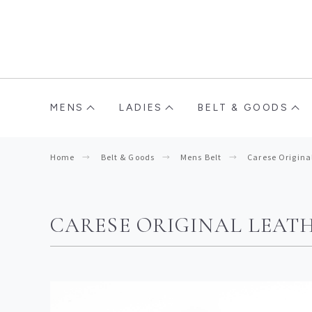
MENS
LADIES
BELT & GOODS
Home
Belt & Goods
Mens Belt
Carese Origina
CARESE ORIGINAL LEATH