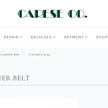
CARESE [ケアーズ]
REPAIR
ARCHIVES
PAYMENT
SHOP
l Leather Belt
Crocodile Gray
ER BELT