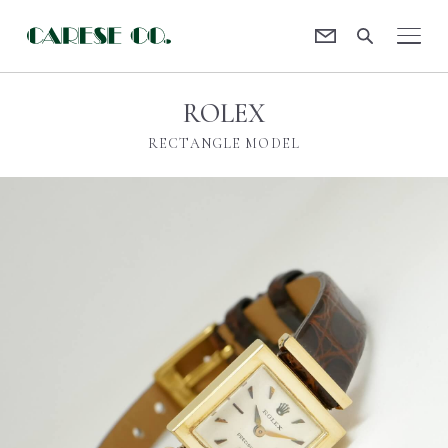
Contact
CARESE [ケアーズ]
ROLEX
RECTANGLE MODEL