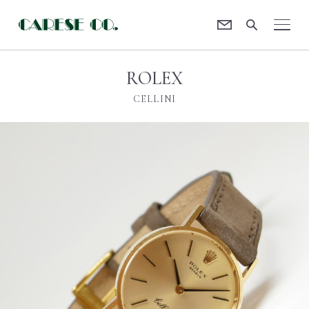
Contact
CARESE [ケアーズ]
ROLEX
CELLINI