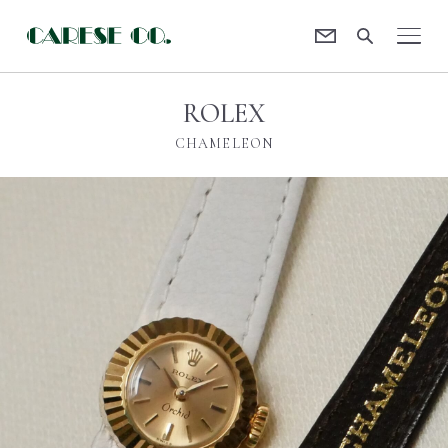
Contact
CARESE [ケアーズ]
ROLEX
CHAMELEON