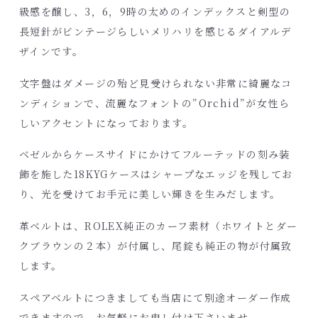
級感を醸し、3，6，9時の太めのインデックスと剣型の
長短針がビンテージらしいメリハリを感じるダイアルデ
ザインです。
文字盤はダメージの殆ど見受けられない非常に綺麗なコ
ンディションで、流麗なフォントの”Orchid”が女性ら
しいアクセントになっております。
ベゼルからケースサイドにかけてフルーテッドの刻み装
飾を施した18KYGケースはシャープなエッジを残してお
り、光を受けてお手元に美しい輝きを生みだします。
革ベルトは、ROLEX純正のカーフ素材（ホワイトとダー
クブラウンの２本）が付属し、尾錠も純正の物が付属致
します。
スペアベルトにつきましても当店にて別途オーダー作成
できますので、お気軽にお申し付け下さいませ。