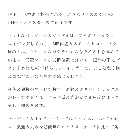
1940年代中頃に製造された小ぶりなサイズのROLEX
14KYG オイスターのご紹介です。
マットなパウダー系のダイアルは、アイボリーカラーに
エイジングしており、6時位置のスモールセコンドと外
周のミニッツサークルがクラシカルなテイストを高めて
います。王冠マークは12時位置ではなく、12時の下にプ
リントされた40年代らしいレイアウトで、どことなく控
え目な佇まいにも魅力が感じられます。
金色の偶数のアラビア数字、奇数のクサビインデックス
がレイアウトされ、メッキ系の光沢が見る角度によって
美しく煌めきます。
ツーピースのオイスターケースはふっくらとしたフォル
ム、裏蓋の丸みなど後年のオイスターケースに比べて角