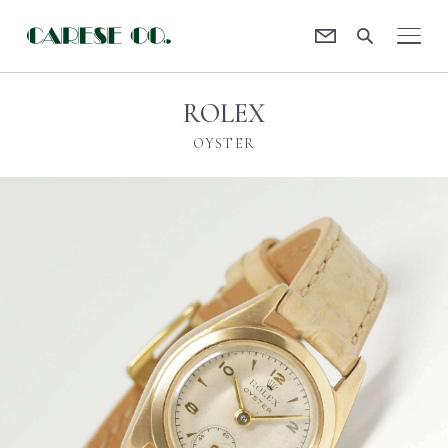
Contact
CARESE [ケアーズ]
ROLEX
OYSTER