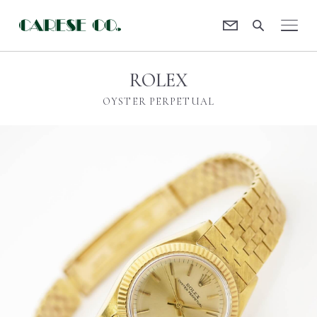
Contact
CARESE [ケアーズ]
ROLEX
OYSTER PERPETUAL