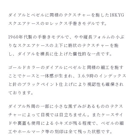
ダイアルとベゼルに同様のテクスチャーを施した18KYG
スクエアケースのロレックス手巻きモデルです。
1960年代製の手巻きモデルで、やや縦長フォルムの小ぶ
りなスクエアケースの上下に筋状のテクスチャーを施
し、ダイアルを横長に仕上げた個性的な一点です。
ゴールドカラーのダイアルにベゼルと同様の細工を施す
ことでケースと一体感が生まれ、3.6.9時のインデックス
と針のブラックペイント仕上げにより視認性も確保され
ております。
ダイアル外周の一部に小さな黒ずみがあるもののテクス
チャーによって目視では目立ちません。またケースサイ
ドや裏蓋も使用による小キズが残る程度で、ベゼルの細
工やホールマーク等の刻印は全て残った状態です。