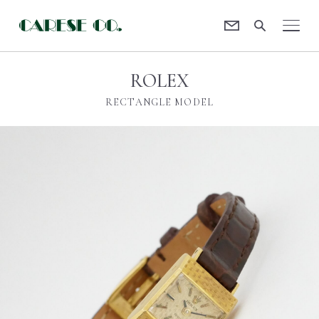
Contact
CARESE [ケアーズ]
ROLEX
RECTANGLE MODEL