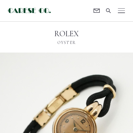
Contact
CARESE [ケアーズ]
ROLEX
OYSTER