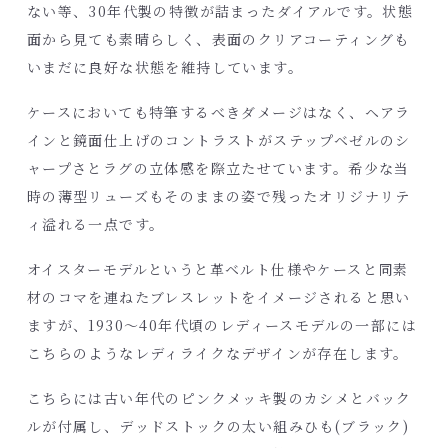
ない等、30年代製の特徴が詰まったダイアルです。状態
面から見ても素晴らしく、表面のクリアコーティングも
いまだに良好な状態を維持しています。
ケースにおいても特筆するべきダメージはなく、ヘアラ
インと鏡面仕上げのコントラストがステップベゼルのシ
ャープさとラグの立体感を際立たせています。希少な当
時の薄型リューズもそのままの姿で残ったオリジナリテ
ィ溢れる一点です。
オイスターモデルというと革ベルト仕様やケースと同素
材のコマを連ねたブレスレットをイメージされると思い
ますが、1930～40年代頃のレディースモデルの一部には
こちらのようなレディライクなデザインが存在します。
こちらには古い年代のピンクメッキ製のカシメとバック
ルが付属し、デッドストックの太い組みひも(ブラック)