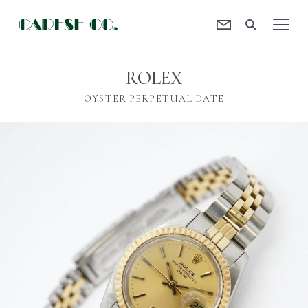
Contact
CARESE [ケアーズ]
ROLEX
OYSTER PERPETUAL DATE