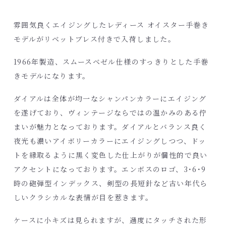
雰囲気良くエイジングしたレディース オイスター手巻き
モデルがリベットブレス付きで入荷しました。
1966年製造、スムースベゼル仕様のすっきりとした手巻
きモデルになります。
ダイアルは全体が均一なシャンパンカラーにエイジング
を遂げており、ヴィンテージならではの温かみのある佇
まいが魅力となっております。ダイアルとバランス良く
夜光も濃いアイボリーカラーにエイジングしつつ、ドッ
トを縁取るように黒く変色した仕上がりが個性的で良い
アクセントになっております。エンボスのロゴ、3･6･9
時の砲弾型インデックス、剣型の長短針など古い年代ら
しいクラシカルな表情が目を惹きます。
ケースに小キズは見られますが、過度にタッチされた形