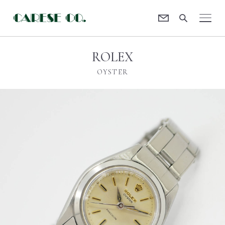
Contact
CARESE [ケアーズ]
ROLEX
OYSTER