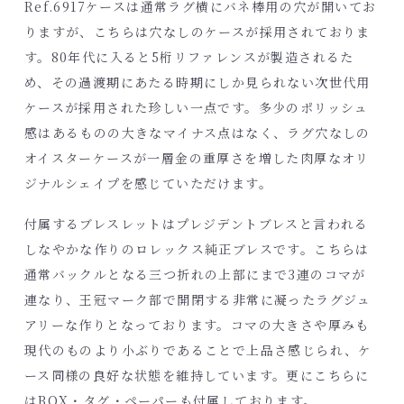
Ref.6917ケースは通常ラグ横にバネ棒用の穴が開いてお
りますが、こちらは穴なしのケースが採用されておりま
す。80年代に入ると5桁リファレンスが製造されるた
め、その過渡期にあたる時期にしか見られない次世代用
ケースが採用された珍しい一点です。多少のポリッシュ
感はあるものの大きなマイナス点はなく、ラグ穴なしの
オイスターケースが一層金の重厚さを増した肉厚なオリ
ジナルシェイプを感じていただけます。
付属するブレスレットはプレジデントブレスと言われる
しなやかな作りのロレックス純正ブレスです。こちらは
通常バックルとなる三つ折れの上部にまで3連のコマが
連なり、王冠マーク部で開閉する非常に凝ったラグジュ
アリーな作りとなっております。コマの大きさや厚みも
現代のものより小ぶりであることで上品さ感じられ、ケ
ース同様の良好な状態を維持しています。更にこちらに
はBOX・タグ・ペーパーも付属しております。