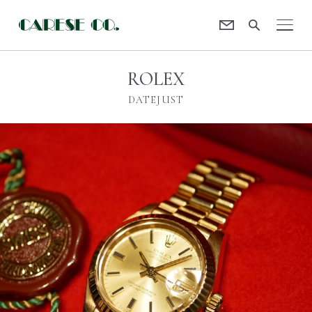
Contact
CARESE [ケアーズ]
ROLEX
DATEJUST