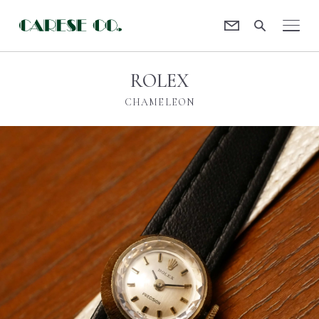
Contact
CARESE [ケアーズ]
ROLEX
CHAMELEON