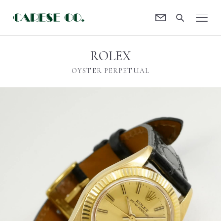
Contact
CARESE [ケアーズ]
ROLEX
OYSTER PERPETUAL