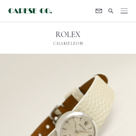
Contact
CARESE [ケアーズ]
ROLEX
CHAMELEON