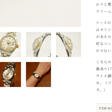
かりと感
クリーム
ケースの
はオリジ
があるの
好なコン
の少ない
こちらの
最長で1
サイズ調
せ。（ブ
す。）
ITEM N