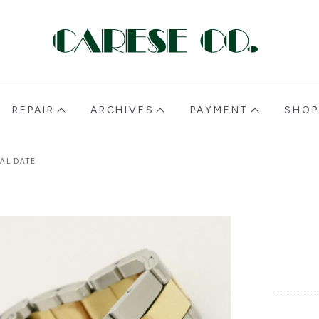
CARESE [ケアーズ]
REPAIR
ARCHIVES
PAYMENT
SHOP
AL DATE