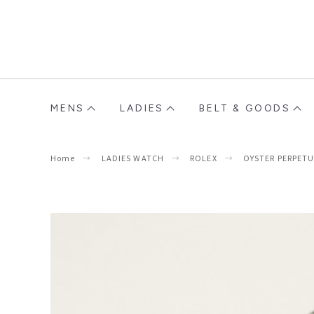
MENS
LADIES
BELT & GOODS
Home
LADIES WATCH
ROLEX
OYSTER PERPETU