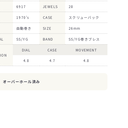
6917
JEWELS
28
1970's
CASE
スクリューバック
自動巻き
SIZE
26mm
AL
SS/YG
BAND
SS/YG巻きブレス
DIAL
CASE
MOVEMENT
ION
4.8
4.7
4.8
オーバーホール済み