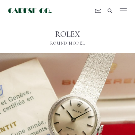
Contact
CARESE [ケアーズ]
ROLEX
ROUND MODEL