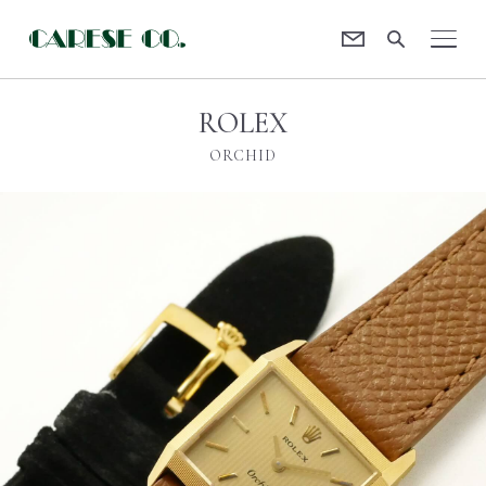
Contact
CARESE [ケアーズ]
ROLEX
ORCHID