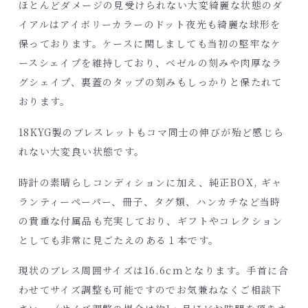
ほとんどダメージの見受けられない大変綺麗な状態のダ
イアルはアイボリーカラーのドット夜光も綺麗な球形を
保っております。ケースに関しましても当初の堅牢なケ
ースシェイプを維持しており、ベゼルの刻みや肉厚なラ
グシェイプ、裏蓋のタップの刻みもしっかりと保たれて
おります。
18KYG製のブレスレットもコマ同士の伸びが殆ど感じら
れない大変良い状態です。
時計の素晴らしコンディションに加え、純正BOX, ギャ
ランティーペーパー、冊子、タグ類、ハンカチなど当時
の貴重な付属品も充実しており、ギフトやコレクション
としても非常に見ごたえのある１本です。
現状のブレス周囲サイズは16.6
cm
となります。手首に合
わせてサイズ調整も可能ですのでお気兼ねなくご相談下