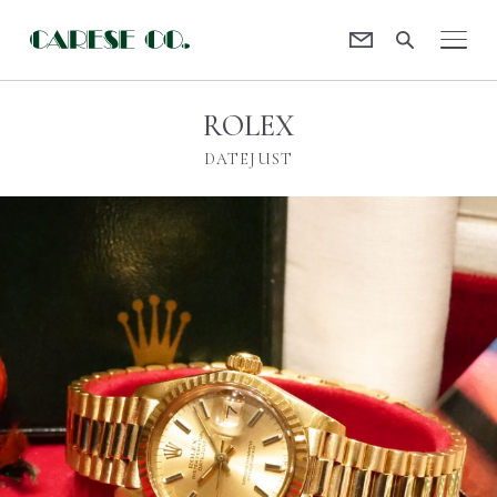
Contact
CARESE [ケアーズ]
ROLEX
DATEJUST