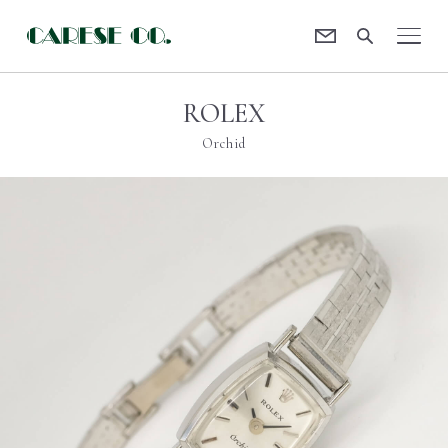
Contact
CARESE [ケアーズ]
ROLEX
Orchid