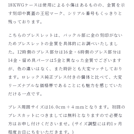
18KWGケースは使用による小傷はあるものの、金質を示
す刻印や裏蓋の王冠マーク、シリアル番号もくっきりと
残っております。
こちらのブレスレットは、バックル部に金の刻印がない
ためブレスレットの金質を具体的にお調べいたしまし
た。12時側のブレス部分は16金・6時側のブレス部分は
14金・留め具パーツは5金と異なった金質でございます
が、色の違いはなく、また時計とも大変マッチしており
ます。ロレックス純正ブレス付きの個体と比べて、大変
リーズナブルな価格帯であることにも魅力を感じていた
だける一点です。
ブレス周囲サイズは16.0cm＋４ｍｍとなります。初回の
ブレスカットにつきましては無料となりますので必要な
方はお申し付けくださいませ。(サイズ調整には約1ヶ月
程度お日にちをいただきます。)