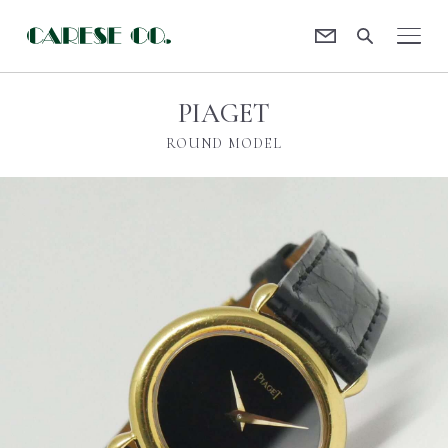
Contact
CARESE [ケアーズ]
PIAGET
ROUND MODEL