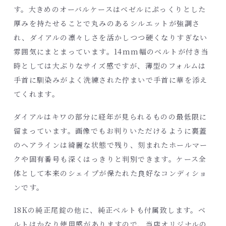
す。大きめのオーバルケースはベゼルにぷっくりとした
厚みを持たせることで丸みのあるシルエットが強調さ
れ、ダイアルの凛々しさを活かしつつ硬くなりすぎない
雰囲気にまとまっています。14mm幅のベルトが付き当
時としては大ぶりなサイズ感ですが、薄型のフォルムは
手首に馴染みがよく洗練された佇まいで手首に華を添え
てくれます。
ダイアルはキワの部分に経年が見られるものの最低限に
留まっています。画像でもお判りいただけるように裏蓋
のヘアラインは綺麗な状態で残り、刻まれたホールマー
クや固有番号も深くはっきりと判別できます。ケース全
体として本来のシェイプが保たれた良好なコンディショ
ンです。
18Kの純正尾錠の他に、純正ベルトも付属致します。ベ
ルトはかなり使用感がありますので、当店オリジナルの