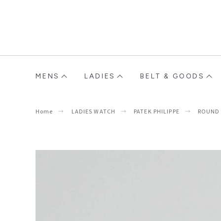
MENS
LADIES
BELT & GOODS
Home
LADIES WATCH
PATEK PHILIPPE
ROUND