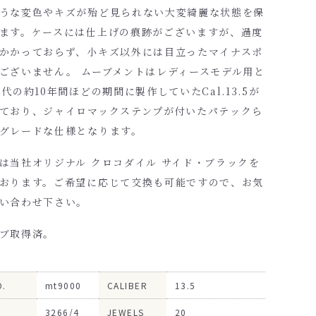
うな変色やキズが殆ど見られない大変綺麗な状態を保
ます。ケースには仕上げの痕跡がございますが、過度
かかっておらず、小キズ以外には目立ったマイナスポ
ございません。 ムーブメントはレディースモデル用と
年代の約10年間ほどの期間に製作していたCal.13.5が
ており、ジャイロマックステンプが付いたパテックら
グレードな仕様となります。
は当社オリジナル クロコダイル サイド・ブラックを
おります。ご希望に応じて交換も可能ですので、お気
い合わせ下さい。
ブ取得済。
O.
mt9000
CALIBER
13.5
3266/4
JEWELS
20