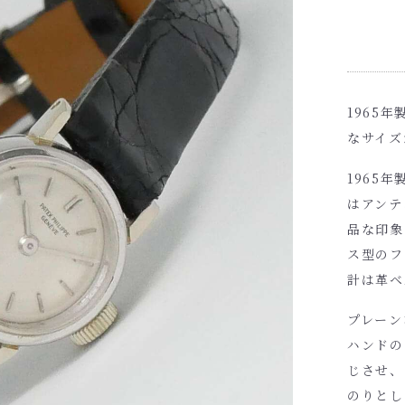
1965
なサイズ
1965
はアンテ
品な印象
ス型のフ
計は革ベ
プレーン
ハンドの
じさせ、
のりとし