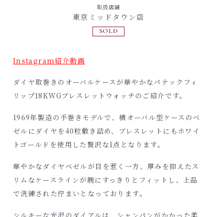
取扱店舗
東京ミッドタウン店
SOLD
Instagram紹介動画
ダイヤ取巻きのオーバルケースが華やかなパテックフィ
リップ18KWGブレスレットウォッチのご紹介です。
1969年製造の手巻きモデルで、横オーバル型ケースのベ
ゼルにダイヤを40粒敷き詰め、ブレスレットにもホワイ
トゴールドを使用した贅沢な1点となります。
華やかなダイヤベゼルが目を惹く一方、厚みを抑えたス
リムなケースラインが腕にすっきりとフィットし、上品
で洗練された佇まいとなっております。
シルキーな光沢のダイアルは、シャンパンがかかった柔