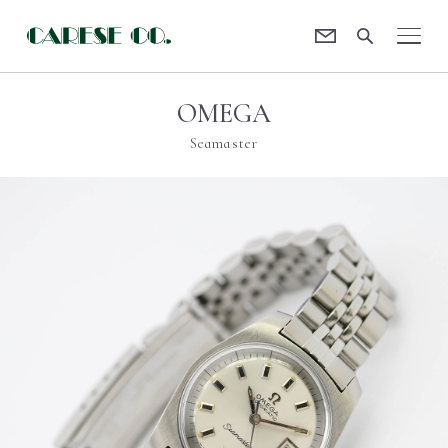
Contact
CARESE [ケアーズ]
OMEGA
Seamaster