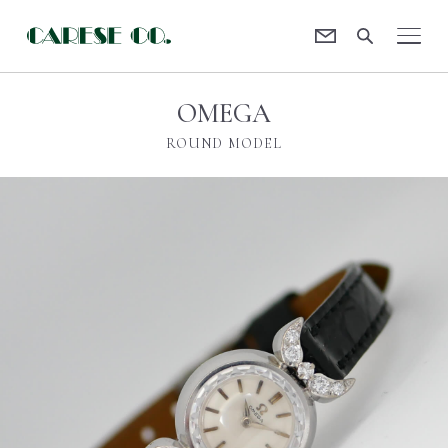
Contact
CARESE [ケアーズ]
OMEGA
ROUND MODEL