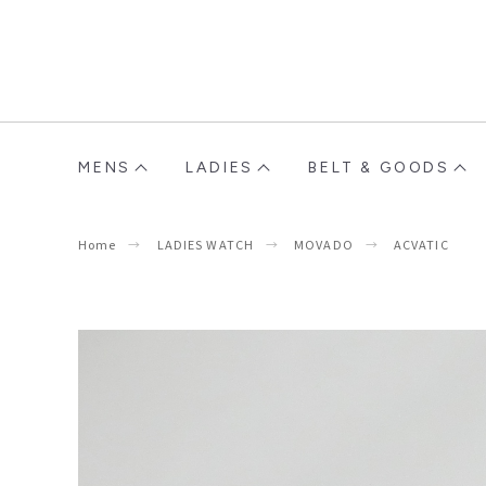
MENS
LADIES
BELT & GOODS
Home
LADIES WATCH
MOVADO
ACVATIC