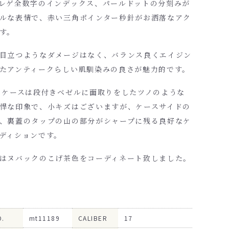
レゲ全数字のインデックス、パールドットの分刻みが
ルな表情で、赤い三角ポインター秒針がお洒落なアク
す。
目立つようなダメージはなく、バランス良くエイジン
たアンティークらしい肌馴染みの良さが魅力的です。
のケースは段付きベゼルに面取りをしたツノのような
悍な印象で、小キズはございますが、ケースサイドの
、裏蓋のタップの山の部分がシャープに残る良好なケ
ディションです。
はヌバックのこげ茶色をコーディネート致しました。
O.
mt11189
CALIBER
17