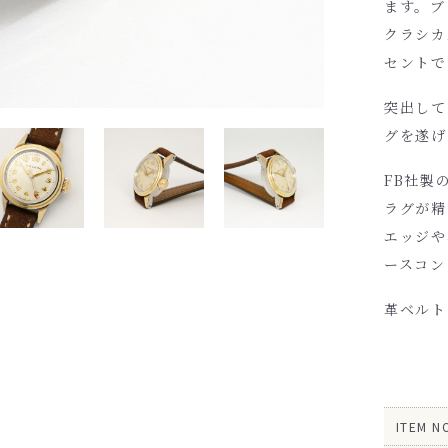
ます。ブ
クラシカ
セントで
突出して
グを遂げ
FB社製
ラグが精
エッジや
ースコン
革ベルト
ITEM N