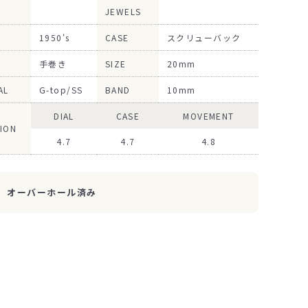
JEWELS
1950's
CASE
スクリューバック
手巻き
SIZE
20mm
AL
G-top/SS
BAND
10mm
DIAL
CASE
MOVEMENT
ION
4.7
4.7
4.8
オーバーホール済み