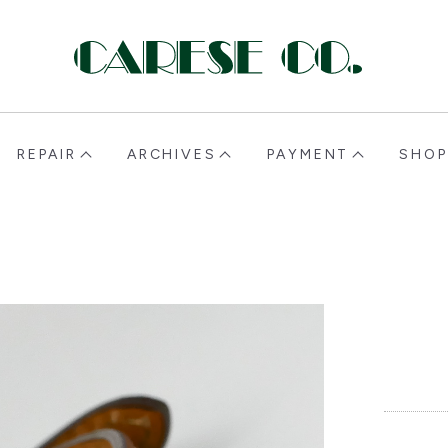
CARESE [ケアーズ]
REPAIR
ARCHIVES
PAYMENT
SHOP