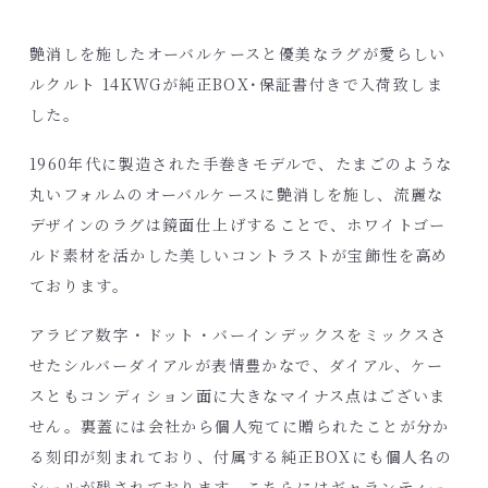
艶消しを施したオーバルケースと優美なラグが愛らしい
ルクルト 14KWGが純正BOX･保証書付きで入荷致しま
した。
1960年代に製造された手巻きモデルで、たまごのような
丸いフォルムのオーバルケースに艶消しを施し、流麗な
デザインのラグは鏡面仕上げすることで、ホワイトゴー
ルド素材を活かした美しいコントラストが宝飾性を高め
ております。
アラビア数字・ドット・バーインデックスをミックスさ
せたシルバーダイアルが表情豊かなで、ダイアル、ケー
スともコンディション面に大きなマイナス点はございま
せん。裏蓋には会社から個人宛てに贈られたことが分か
る刻印が刻まれており、付属する純正BOXにも個人名の
シールが残されております。こちらにはギャランティー