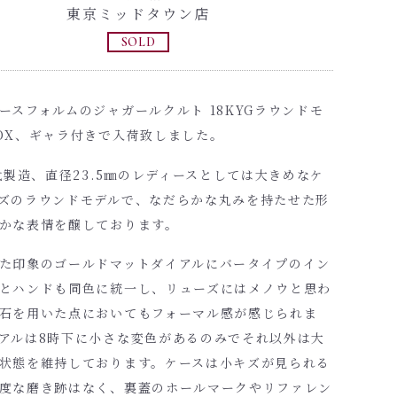
東京ミッドタウン店
SOLD
ースフォルムのジャガールクルト 18KYGラウンドモ
OX、ギャラ付きで入荷致しました。
年代製造、直径23.5㎜のレディースとしては大きめなケ
ズのラウンドモデルで、なだらかな丸みを持たせた形
かな表情を醸しております。
た印象のゴールドマットダイアルにバータイプのイン
とハンドも同色に統一し、リューズにはメノウと思わ
石を用いた点においてもフォーマル感が感じられま
アルは8時下に小さな変色があるのみでそれ以外は大
状態を維持しております。ケースは小キズが見られる
度な磨き跡はなく、裏蓋のホールマークやリファレン