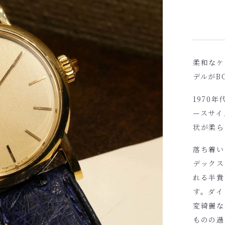
柔和なケ
デルがB
1970
ースサイ
状が柔ら
落ち着い
デックス
れる半貴
す。ダイ
変綺麗な
ものの過