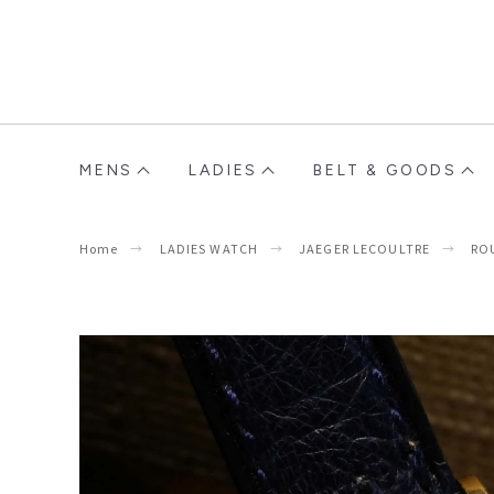
MENS
LADIES
BELT & GOODS
Home
LADIES WATCH
JAEGER LECOULTRE
RO