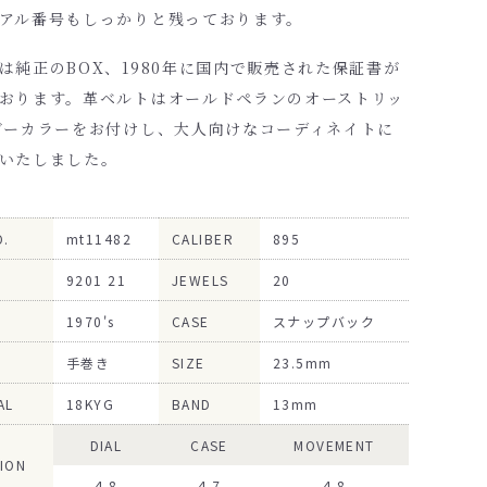
アル番号もしっかりと残っております。
は純正のBOX、1980年に国内で販売された保証書が
おります。革ベルトはオールドペランのオーストリッ
ビーカラーをお付けし、大人向けなコーディネイトに
いたしました。
O.
mt11482
CALIBER
895
9201 21
JEWELS
20
1970's
CASE
スナップバック
手巻き
SIZE
23.5mm
AL
18KYG
BAND
13mm
DIAL
CASE
MOVEMENT
ION
4.8
4.7
4.8