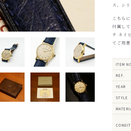
ス、シリ
こちらに
付属して
チ ネイ
てご用意
ITEM N
REF.
YEAR
STYLE
MATERI
CONDIT