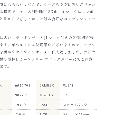
気にならないレベルで、ケースもラグに軽いポリッシ
る程度で、ケース6時側の18Kホールマークはノンポ
と言えるほどしっかりと残る良好なコンディションで
は古いリザードレザーとJLマーク付きのGF尾錠が残
ます。革ベルトには使用感がございますので、オリジ
を活かすサイズにてオーダー作成致しました。弊社オ
製の型押しカーフレザー ブラックカラーにてご用意
ます。
O.
mt10761
CALIBER
818/2
9027.21
JEWELS
17
1970's
CASE
スナップバック
手巻き
SIZE
23mm ×27mm