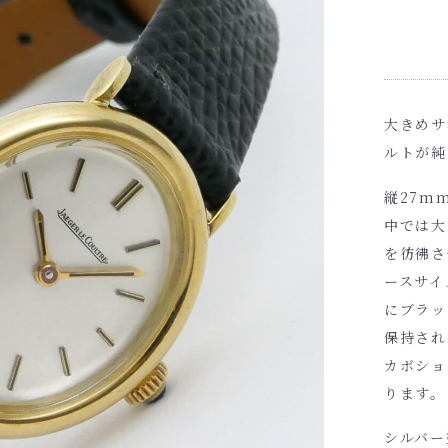
大きめサ
ルトが純
縦27m
中では大
を彷彿さ
ースサイ
にブラッ
保持され
カボショ
ります。
シルバー