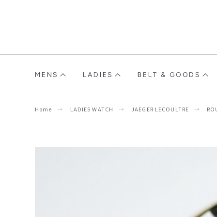
MENS
LADIES
BELT & GOODS
Home
LADIES WATCH
JAEGER LECOULTRE
RO