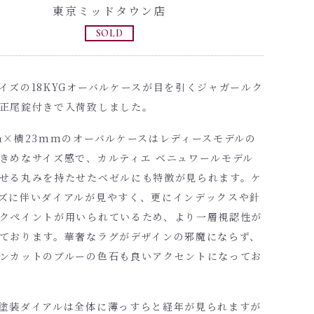
東京ミッドタウン店
SOLD
イズの18KYGオーバルケースが目を引くジャガールク
正尾錠付きで入荷致しました。
m×横23mmのオーバルケースはレディースモデルの
きめなサイズ感で、カルティエ ベニュワールモデル
せる丸みを持たせたベゼルにも特徴が見られます。ケ
ズに伴いダイアルが見やすく、更にインデックスや針
クペイントが用いられているため、より一層視認性が
ております。華奢なラグがデザインの邪魔にならず、
ンカットのブルーの色石も良いアクセントになってお
塗装ダイアルは全体に薄っすらと経年が見られますが