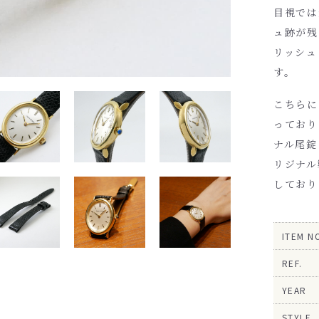
目視では
ュ跡が残
リッシュ
す。
こちらに
っており
ナル尾錠
リジナル
しており
ITEM N
REF.
YEAR
STYLE