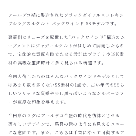
アールデコ期に製造されたブラックダイアル×フレキシ
ブルラグのルクルト バックワインド SSモデルです。
裏蓋側にリューズを配置した”バックワインド”構造のム
ーブメントはジャガールクルトがはじめて開発したもの
で、宝飾的な意匠を際立たせる設計はプラチナや18K素
材の高級な宝飾時計に多く見られる構造です。
今回入荷したものはそんなバックワインドモデルとして
はあまり数の多くないSS素材の1点で、古い年代のSSら
しいソリッドな質感や少し黒っぽいようなシルバーカラ
ーが重厚な印象を与えます。
半円形のラグはアールデコ全盛の時代を彷彿とさせる
凛々しいデザインで、馬具の鐙のようにも見えるユニー
クな意匠です。また、こちらは手首に沿って可動するフ