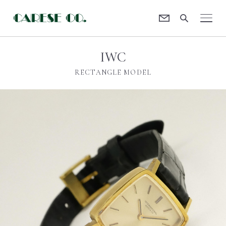
Contact
CARESE [ケアーズ]
IWC
RECTANGLE MODEL