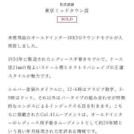
取扱店舗
東京ミッドタウン店
SOLD
未使用品のオールドインター18KYGラウンドモデルが入
荷致しました。
1953年に製造されたレディース手巻きモデルで、ケース
径21㎜の程よいスケール感とカラトラバシェイプの王道
スタイルが魅力です。
シルバー塗装のダイアルに、12･6時はアラビア数字、3･
9時はドット、それ以外はバータイプの組み合わせが特徴
的なエンボスによるインデックスも目を引きます。こち
らに搭載されたCal.41ムーブメントは、オールドインタ
ーのレディース用手巻きムーブメントとして約20年間と
いう長い年月採用された定評ある機械です。