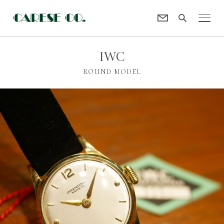
Contact
CARESE [ケアーズ]
IWC
ROUND MODEL