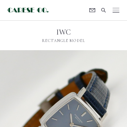
Contact
CARESE [ケアーズ]
IWC
RECTANGLE MODEL