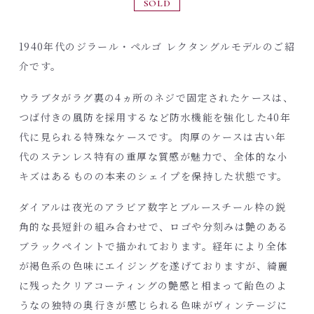
SOLD
1940年代のジラール・ペルゴ レクタングルモデルのご紹
介です。
ウラブタがラグ裏の4ヵ所のネジで固定されたケースは、
つば付きの風防を採用するなど防水機能を強化した40年
代に見られる特殊なケースです。肉厚のケースは古い年
代のステンレス特有の重厚な質感が魅力で、全体的な小
キズはあるものの本来のシェイプを保持した状態です。
ダイアルは夜光のアラビア数字とブルースチール枠の鋭
角的な長短針の組み合わせで、ロゴや分刻みは艶のある
ブラックペイントで描かれております。経年により全体
が褐色系の色味にエイジングを遂げておりますが、綺麗
に残ったクリアコーティングの艶感と相まって飴色のよ
うなの独特の奥行きが感じられる色味がヴィンテージに