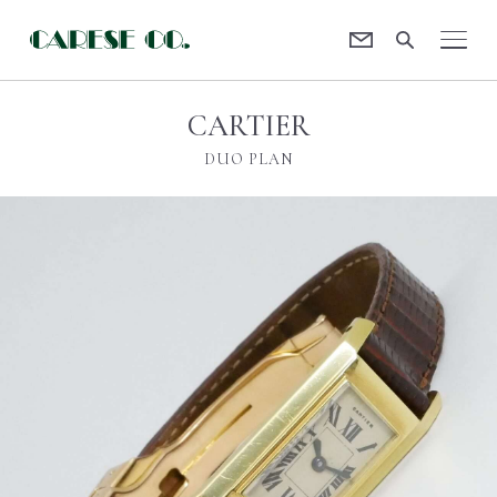
Contact
CARESE [ケアーズ]
CARTIER
DUO PLAN