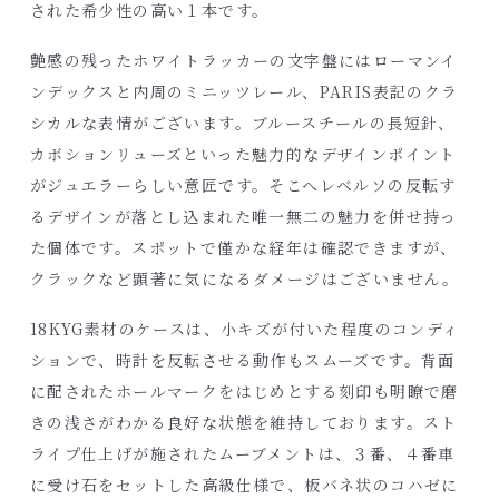
された希少性の高い１本です。
艶感の残ったホワイトラッカーの文字盤にはローマンイ
ンデックスと内周のミニッツレール、PARIS表記のクラ
シカルな表情がございます。ブルースチールの長短針、
カボションリューズといった魅力的なデザインポイント
がジュエラーらしい意匠です。そこへレベルソの反転す
るデザインが落とし込まれた唯一無二の魅力を併せ持っ
た個体です。スポットで僅かな経年は確認できますが、
クラックなど顕著に気になるダメージはございません。
18KYG素材のケースは、小キズが付いた程度のコンディ
ションで、時計を反転させる動作もスムーズです。背面
に配されたホールマークをはじめとする刻印も明瞭で磨
きの浅さがわかる良好な状態を維持しております。スト
ライプ仕上げが施されたムーブメントは、３番、４番車
に受け石をセットした高級仕様で、板バネ状のコハゼに