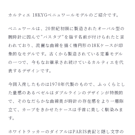
カルティエ 18KYGベニュワールモデルのご紹介です。
ベニュワールは、20世紀初頭に製造されたオーバル型の
腕時計に因んで”バスタブ”を指す名前が付けられたと言
われており、流麗な曲線を描く楕円形の18Kケースが印
象的なモデルです。古くから製造されている定番モデル
の一つで、今もなお継承され続けているカルティエを代
表するデザインです。
今回入荷したものは1970年代製のもので、ふっくらとし
た量感のあるベゼルはダブルラインのデザインが特徴的
で、そのなだらかな曲線美が時計の存在感をより一層際
立て、カーブをきかせたケースは手首に美しく馴染みま
す。
ホワイトラッカーのダイアルはPARIS表記と隠し文字の