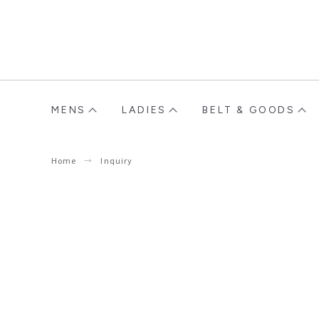
MENS
LADIES
BELT & GOODS
Home
Inquiry