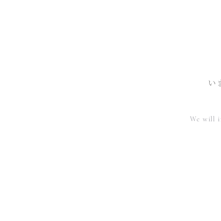
い
We will 