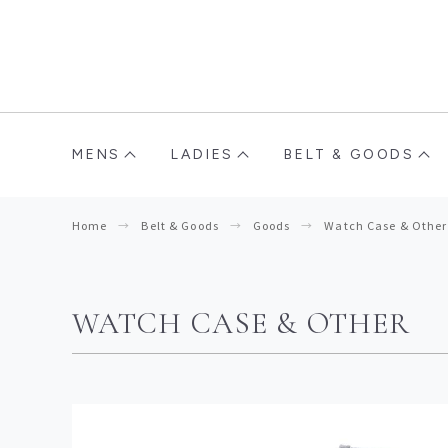
MENS
LADIES
BELT & GOODS
Home
Belt & Goods
Goods
Watch Case & Other
WATCH CASE & OTHER