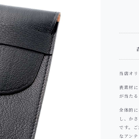
当店オリ
表素材に
が当たる
全体的に
し、かさ
です。ご
なアンテ